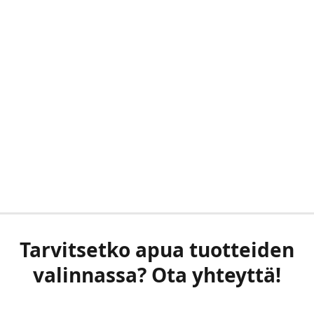
Tarvitsetko apua tuotteiden
valinnassa? Ota yhteyttä!
019 689 7600
myynti@lasiykkoset.fi