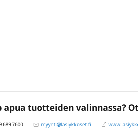
o apua tuotteiden valinnassa? Ot
9 689 7600
myynti@lasiykkoset.fi
www.lasiykko